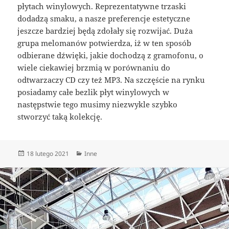
płytach winylowych. Reprezentatywne trzaski
dodadzą smaku, a nasze preferencje estetyczne
jeszcze bardziej będą zdołały się rozwijać. Duża
grupa melomanów potwierdza, iż w ten sposób
odbierane dźwięki, jakie dochodzą z gramofonu, o
wiele ciekawiej brzmią w porównaniu do
odtwarzaczy CD czy też MP3. Na szczęście na rynku
posiadamy całe bezlik płyt winylowych w
następstwie tego musimy niezwykle szybko
stworzyć taką kolekcję.
Data
Kategorie
18 lutego 2021
Inne
publikacji