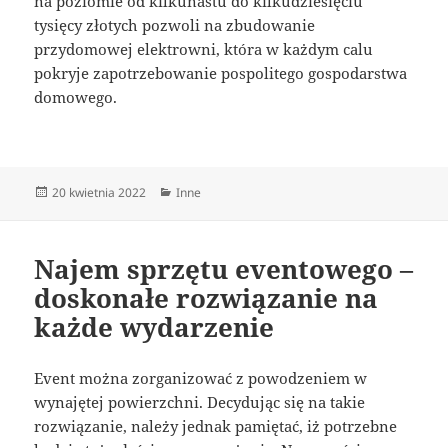
na poziomie od kilkunastu do kilkudziesięciu
tysięcy złotych pozwoli na zbudowanie
przydomowej elektrowni, która w każdym calu
pokryje zapotrzebowanie pospolitego gospodarstwa
domowego.
Data
Kategorie
20 kwietnia 2022
Inne
publikacji
Najem sprzętu eventowego –
doskonałe rozwiązanie na
każde wydarzenie
Event można zorganizować z powodzeniem w
wynajętej powierzchni. Decydując się na takie
rozwiązanie, należy jednak pamiętać, iż potrzebne