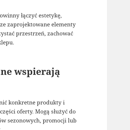
winny łączyć estetykę,
rze zaprojektowane elementy
ystać przestrzeń, zachować
klepu.
jne wspierają
ić konkretne produkty i
zęści oferty. Mogą służyć do
tów sezonowych, promocji lub
.