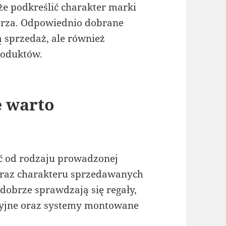
e podkreślić charakter marki
ętrza. Odpowiednio dobrane
 sprzedaż, ale również
roduktów.
e warto
ć od rodzaju prowadzonej
 oraz charakteru sprzedawanych
obrze sprawdzają się regały,
zycyjne oraz systemy montowane