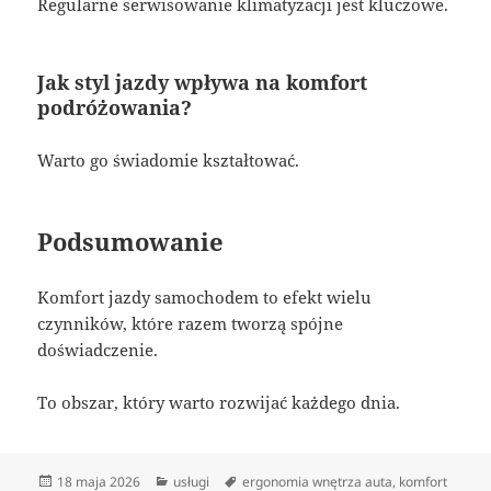
Regularne serwisowanie klimatyzacji jest kluczowe.
Jak styl jazdy wpływa na komfort
podróżowania?
Warto go świadomie kształtować.
Podsumowanie
Komfort jazdy samochodem to efekt wielu
czynników, które razem tworzą spójne
doświadczenie.
To obszar, który warto rozwijać każdego dnia.
Data
Kategorie
Tagi
18 maja 2026
usługi
ergonomia wnętrza auta
,
komfort