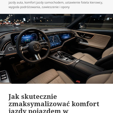
publikacji
jazdy auta
,
komfort jazdy samochodem
,
ustawienie fotela kierowcy
,
wygoda podróżowania
,
zawieszenie i opony
Jak skutecznie
zmaksymalizować komfort
jazdy pojazdem w