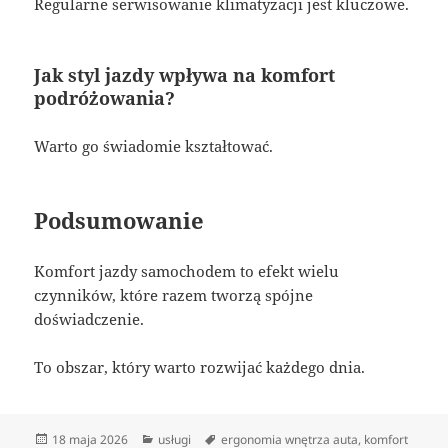
Regularne serwisowanie klimatyzacji jest kluczowe.
Jak styl jazdy wpływa na komfort
podróżowania?
Warto go świadomie kształtować.
Podsumowanie
Komfort jazdy samochodem to efekt wielu
czynników, które razem tworzą spójne
doświadczenie.
To obszar, który warto rozwijać każdego dnia.
Data
Kategorie
Tagi
18 maja 2026
usługi
ergonomia wnętrza auta
,
komfort