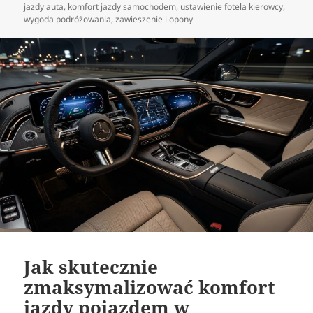
publikacji
jazdy auta
,
komfort jazdy samochodem
,
ustawienie fotela kierowcy
,
wygoda podróżowania
,
zawieszenie i opony
Jak skutecznie
zmaksymalizować komfort
jazdy pojazdem w