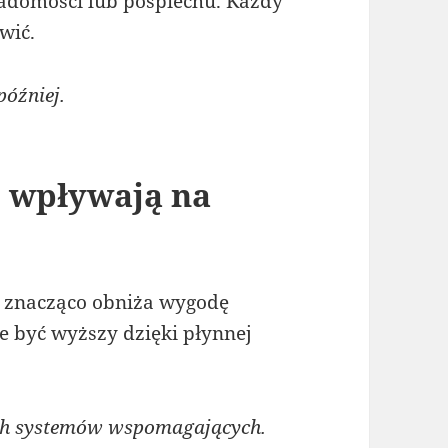
iadomości lub pośpiechu. Każdy
wić.
óźniej.
 wpływają na
 znacząco obniża wygodę
 być wyższy dzięki płynnej
ch systemów wspomagających.