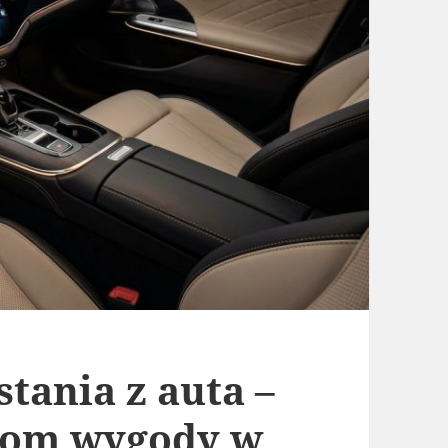
tania z auta –
ziom wygody w