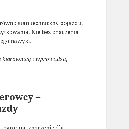
ówno stan techniczny pojazdu,
żytkowania. Nie bez znaczenia
 jego nawyki.
a kierownicą i wprowadzaj
ierowcy –
azdy
a ogromne znaczenie dla