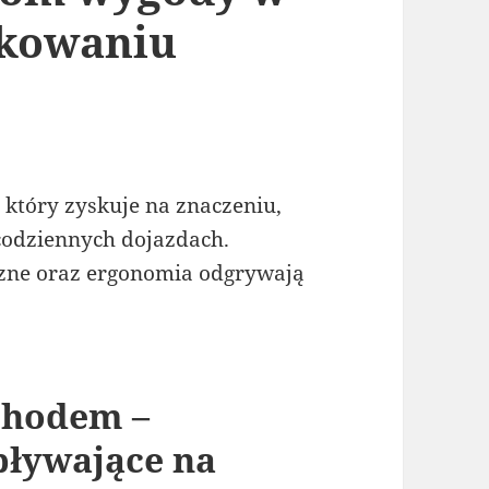
tkowaniu
który zyskuje na znaczeniu,
 codziennych dojazdach.
zne oraz ergonomia odgrywają
chodem –
pływające na