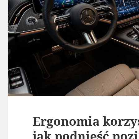
Ergonomia korzys
jak podnieść po