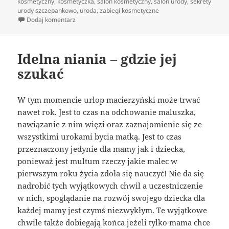
publikacji
kosmetyczny
,
kosmetyczka
,
salon kosmetyczny
,
salon urody
,
sekrety
urody szczepankowo
,
uroda
,
zabiegi kosmetyczne
do Różnorodne zabiegi dla ciała ludzkiego rekomend
Dodaj komentarz
Idelna niania – gdzie jej
szukać
W tym momencie urlop macierzyński może trwać
nawet rok. Jest to czas na odchowanie maluszka,
nawiązanie z nim więzi oraz zaznajomienie się ze
wszystkimi urokami bycia matką. Jest to czas
przeznaczony jedynie dla mamy jak i dziecka,
ponieważ jest multum rzeczy jakie malec w
pierwszym roku życia zdoła się nauczyć! Nie da się
nadrobić tych wyjątkowych chwil a uczestniczenie
w nich, spoglądanie na rozwój swojego dziecka dla
każdej mamy jest czymś niezwykłym. Te wyjątkowe
chwile także dobiegają końca jeżeli tylko mama chce