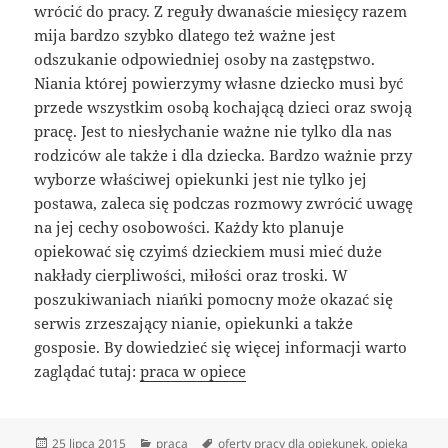
wrócić do pracy. Z reguły dwanaście miesięcy razem
mija bardzo szybko dlatego też ważne jest
odszukanie odpowiedniej osoby na zastępstwo.
Niania której powierzymy własne dziecko musi być
przede wszystkim osobą kochającą dzieci oraz swoją
pracę. Jest to niesłychanie ważne nie tylko dla nas
rodziców ale także i dla dziecka. Bardzo ważnie przy
wyborze właściwej opiekunki jest nie tylko jej
postawa, zaleca się podczas rozmowy zwrócić uwagę
na jej cechy osobowości. Każdy kto planuje
opiekować się czyimś dzieckiem musi mieć duże
nakłady cierpliwości, miłości oraz troski. W
poszukiwaniach niańki pomocny może okazać się
serwis zrzeszający nianie, opiekunki a także
gosposie. By dowiedzieć się więcej informacji warto
zaglądać tutaj:
praca w opiece
Data
Kategorie
Tagi
25 lipca 2015
praca
oferty pracy dla opiekunek
,
opieka