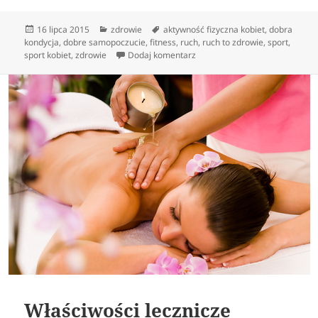
Data
Kategorie
Tagi
16 lipca 2015
zdrowie
aktywność fizyczna kobiet
,
dobra
publikacji
kondycja
,
dobre samopoczucie
,
fitness
,
ruch
,
ruch to zdrowie
,
sport
,
do Ćwiczenia fizyczne – wyjdź
sport kobiet
,
zdrowie
Dodaj komentarz
Właściwości lecznicze