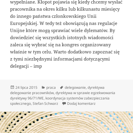
wypełniane. Kłopot pojawia się kiedy chcemy wysłać
pracownika na okres kilku lub kilkunastu miesięcy
do innego państwa członkowskiego Unii
Europejskiej. W tedy też obowiązują nas regulacje
Unijne które mogą sprawiać wiele dylematów. By
dowiedzieć się wszystkich istotnych wiadomości
zaleca się wybrać się na kongres organizowany
właśnie w tym celu. Warto dodatkowo zapoznać się
z tymi niezbędnymi informacjami dotyczącymi
delegacji – imp
Data
Kategorie
Tagi
24 lipca 2015
praca
delegowanie
,
dyrektywa
publikacji
delegowanie pracowników
,
dyrektywa w sprawie egzekwowania
dyrektywy 96/71/WE
,
koordynacja systemów zabezpieczania
do Przepisy unijne a 
społecznego
,
Stefan Schwarz
Dodaj komentarz