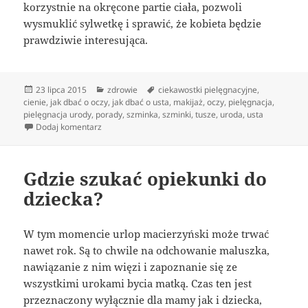
korzystnie na okręcone partie ciała, pozwoli
wysmuklić sylwetkę i sprawić, że kobieta będzie
prawdziwie interesująca.
Data
Kategorie
Tagi
23 lipca 2015
zdrowie
ciekawostki pielęgnacyjne
,
publikacji
cienie
,
jak dbać o oczy
,
jak dbać o usta
,
makijaż
,
oczy
,
pielęgnacja
,
pielęgnacja urody
,
porady
,
szminka
,
szminki
,
tusze
,
uroda
,
usta
do Sposób bycia dorosłych kobiet
Dodaj komentarz
Gdzie szukać opiekunki do
dziecka?
W tym momencie urlop macierzyński może trwać
nawet rok. Są to chwile na odchowanie maluszka,
nawiązanie z nim więzi i zapoznanie się ze
wszystkimi urokami bycia matką. Czas ten jest
przeznaczony wyłącznie dla mamy jak i dziecka,