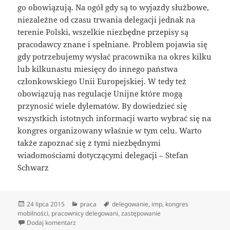
go obowiązują. Na ogół gdy są to wyjazdy służbowe,
niezależne od czasu trwania delegacji jednak na
terenie Polski, wszelkie niezbędne przepisy są
pracodawcy znane i spełniane. Problem pojawia się
gdy potrzebujemy wysłać pracownika na okres kilku
lub kilkunastu miesięcy do innego państwa
członkowskiego Unii Europejskiej. W tedy też
obowiązują nas regulacje Unijne które mogą
przynosić wiele dylematów. By dowiedzieć się
wszystkich istotnych informacji warto wybrać się na
kongres organizowany właśnie w tym celu. Warto
także zapoznać się z tymi niezbędnymi
wiadomościami dotyczącymi delegacji – Stefan
Schwarz
Data
Kategorie
Tagi
24 lipca 2015
praca
delegowanie
,
imp
,
kongres
publikacji
mobilności
,
pracownicy delegowani
,
zastępowanie
do Gdzie należy szukać ważnych informacji na temat
Dodaj komentarz