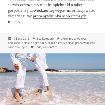
serwis zrzeszający nianie, opiekunki a także
gosposie. By dowiedzieć się więcej informacji warto
zaglądać tutaj:
praca opiekunka osób starszych
niemcy
Data
Kategorie
Tagi
17 lipca 2015
Bez kategorii
oferty pracy opieka
,
publikacji
opiekunki
,
opinie o agencjach
,
praca niemcy opinie
,
praca w opiece
do Gdzie szukać opiekunki do dzieck
osób starszych
Dodaj komentarz