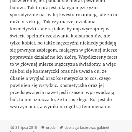
poświecenie, też poddać się nieraz pewnemu
bólowi. Tak to już jest, dlatego mężczyźni
sporadycznie nas w tej kwestii rozumieją, ale za to
dużo oczekują. Tak czy inaczej działania
kosmetyczki stale są takie, by najzwyczajniej w
świecie spełnić oczekiwania konsumentów, nie
tylko kobiet, bo także mężczyźni niekiedy poddają
się pewnym zabiegom, mającym w głównej mierze
poprawnie działać na ich skórę. Współczesny facet
to w głównej mierze mężczyzna świadomy, a więc
nie boi się kosmetyczki oraz nie uważa on, że
dbanie o wygląd oraz kosmetyczka to coś, czego
powinien się wstydzić. Kosmetyczka oraz jej
przedsięwzięcia nawet jeśli czasem wprowadzają
ból, to nie oznacza to, że to coś złego. Ból jest do
wytrzymania, a wyniki na ogół są fenomenalne.
Data
Kategorie
Tagi
31 lipca 2015
uroda
depilacja laserowa
,
gabinet