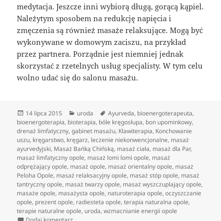
medytacja. Jeszcze inni wybiorą długą, gorącą kąpiel.
Należytym sposobem na redukcję napięcia i
zmęczenia są również masaże relaksujące. Mogą być
wykonywane w domowym zaciszu, na przykład
przez partnera. Porządnie jest niemniej jednak
skorzystać z rzetelnych usług specjalisty. W tym celu
wolno udać się do salonu masażu.
Data
Kategorie
Tagi
14 lipca 2015
uroda
Ayurveda
,
bioenergoterapeuta
,
publikacji
bioenergoterapia
,
bioterapia
,
bóle kręgosłupa
,
bon upominkowy
,
drenaż limfatyczny
,
gabinet masażu
,
Klawiterapia
,
Konchowanie
uszu
,
kręgarstwo
,
kręgarz
,
leczenie niekonwencjonalne
,
masaż
ayurvedyjski
,
Masaż Bańką Chińską
,
masaż ciała
,
masaż dla Par
,
masaż limfatyczny opole
,
masaż lomi lomi opole
,
masaż
odprężający opole
,
masaż opole
,
masaż orientalny opole
,
masaż
Peloha Opole
,
masaż relaksacyjny opole
,
masaż stóp opole
,
masaż
tantryczny opole
,
masaż twarzy opole
,
masaż wyszczuplający opole
,
masaże opole
,
masażysta opole
,
naturoterapia opole
,
oczyszczanie
opole
,
prezent opole
,
radiesteta opole
,
terapia naturalna opole
,
terapie naturalne opole
,
uroda
,
wzmacnianie energii opole
do Właściwości lecznicze masaży egzotycznych
Dodaj komentarz