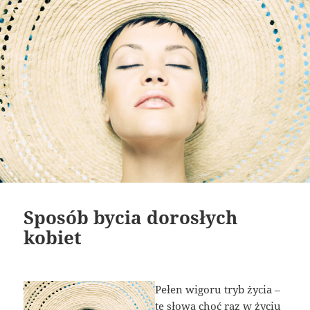
Sposób bycia dorosłych
kobiet
Pełen wigoru tryb życia –
te słowa choć raz w życiu