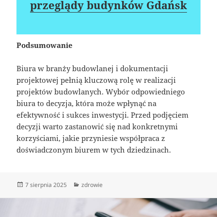
przeglądy budynków Gdańsk
Podsumowanie
Biura w branży budowlanej i dokumentacji
projektowej pełnią kluczową rolę w realizacji
projektów budowlanych. Wybór odpowiedniego
biura to decyzja, która może wpłynąć na
efektywność i sukces inwestycji. Przed podjęciem
decyzji warto zastanowić się nad konkretnymi
korzyściami, jakie przyniesie współpraca z
doświadczonym biurem w tych dziedzinach.
Data
Kategorie
7 sierpnia 2025
zdrowie
publikacji