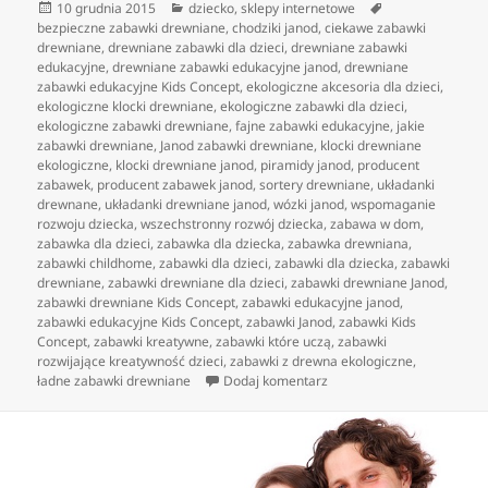
Data
Kategorie
Tagi
10 grudnia 2015
dziecko
,
sklepy internetowe
publikacji
bezpieczne zabawki drewniane
,
chodziki janod
,
ciekawe zabawki
drewniane
,
drewniane zabawki dla dzieci
,
drewniane zabawki
edukacyjne
,
drewniane zabawki edukacyjne janod
,
drewniane
zabawki edukacyjne Kids Concept
,
ekologiczne akcesoria dla dzieci
,
ekologiczne klocki drewniane
,
ekologiczne zabawki dla dzieci
,
ekologiczne zabawki drewniane
,
fajne zabawki edukacyjne
,
jakie
zabawki drewniane
,
Janod zabawki drewniane
,
klocki drewniane
ekologiczne
,
klocki drewniane janod
,
piramidy janod
,
producent
zabawek
,
producent zabawek janod
,
sortery drewniane
,
układanki
drewnane
,
układanki drewniane janod
,
wózki janod
,
wspomaganie
rozwoju dziecka
,
wszechstronny rozwój dziecka
,
zabawa w dom
,
zabawka dla dzieci
,
zabawka dla dziecka
,
zabawka drewniana
,
zabawki childhome
,
zabawki dla dzieci
,
zabawki dla dziecka
,
zabawki
drewniane
,
zabawki drewniane dla dzieci
,
zabawki drewniane Janod
,
zabawki drewniane Kids Concept
,
zabawki edukacyjne janod
,
zabawki edukacyjne Kids Concept
,
zabawki Janod
,
zabawki Kids
Concept
,
zabawki kreatywne
,
zabawki które uczą
,
zabawki
rozwijające kreatywność dzieci
,
zabawki z drewna ekologiczne
,
do ekologiczne akcesoria d
ładne zabawki drewniane
Dodaj komentarz