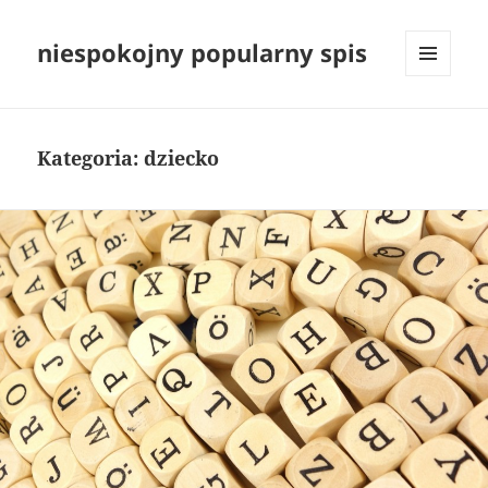
niespokojny popularny spis
MENU
I
WIDGETY
Kategoria:
dziecko