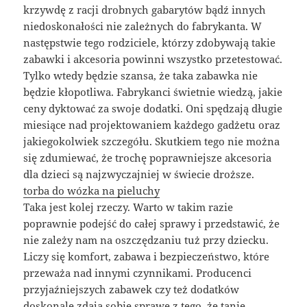
krzywdę z racji drobnych gabarytów bądź innych
niedoskonałości nie zależnych do fabrykanta. W
następstwie tego rodziciele, którzy zdobywają takie
zabawki i akcesoria powinni wszystko przetestować.
Tylko wtedy będzie szansa, że taka zabawka nie
będzie kłopotliwa. Fabrykanci świetnie wiedzą, jakie
ceny dyktować za swoje dodatki. Oni spędzają długie
miesiące nad projektowaniem każdego gadżetu oraz
jakiegokolwiek szczegółu. Skutkiem tego nie można
się zdumiewać, że trochę poprawniejsze akcesoria
dla dzieci są najzwyczajniej w świecie droższe.
torba do wózka na pieluchy
Taka jest kolej rzeczy. Warto w takim razie
poprawnie podejść do całej sprawy i przedstawić, że
nie zależy nam na oszczędzaniu tuż przy dziecku.
Liczy się komfort, zabawa i bezpieczeństwo, które
przeważa nad innymi czynnikami. Producenci
przyjaźniejszych zabawek czy też dodatków
doskonale zdają sobie sprawę z tego, że tanie