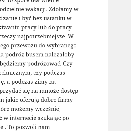
st to spore ułatwienie
dzielnie wakacji. Zdołamy w
edzanie i być bez ustanku w
iwaniu pracy lub do pracy
rzeczy najpotrzebniejsze. W
niego przewozu do wybranego
 na podróż busem należałoby
 będziemy podróżować. Czy
technicznym, czy podczas
ę, a podczas zimy na
 przydać się na mmoże dostęp
m jakie oferują dobre firmy
 które możemy wcześniej
 w internecie szukając po
ce
. To pozwoli nam