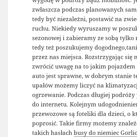
wygodę w podróży bądź mobilność. Je
zwłaszcza podczas planowanych samo
tedy być niezależni, postawić na zwi
ruchu. Niekiedy wyruszamy w poszuk
sezonowej i zabieramy ze sobą tylko 
tedy też poszukujemy dogodnego,ta
przez nas miejsca. Rozstrzygając się
zwrócić uwagę na to jakim pojazdem
auto jest sprawne, w dobrym stanie 
upałów możemy liczyć na klimatyzacj
ogrzewanie. Podczas długiej podróży
do internetu. Kolejnym udogodnienie
przewozowe są foteliki dla dzieci, o
poprosić. Takie firmy możemy znaleźć
takich hasłach
busy do niemiec Gorli