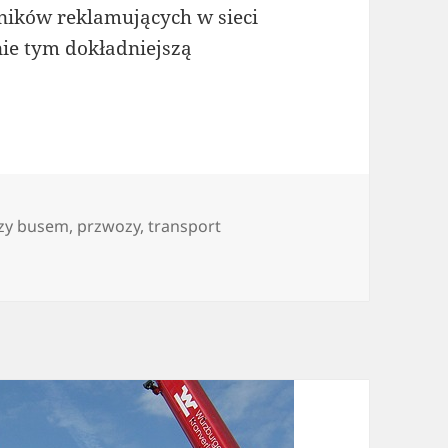
ników reklamujących w sieci
nie tym dokładniejszą
zy busem
,
przwozy
,
transport