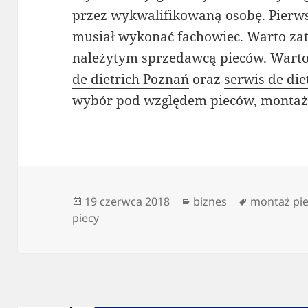
przez wykwalifikowaną osobę. Pierw
musiał wykonać fachowiec. Warto zat
należytym sprzedawcą pieców. Warto 
de dietrich Poznań
oraz
serwis de di
wybór pod względem pieców, montażu
Data
Kategorie
Tagi
19 czerwca 2018
biznes
montaż pie
publikacji
piecy