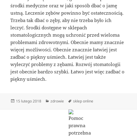
środki medyczne oraz w jaki sposób dbać o jamę
ustną. Leczenie zębów powinno być ostatecznością.
Trzeba tak dbać o zęby, aby nie trzeba było ich
leczyć. Środki dostępne w sklepach
stomatologicznych mogą uchronić przed wieloma
problemami zdrowotnymi. Obecnie mamy znacznie
więcej możliwości. Obecnie znacznie łatwiej jest
zadbać o piękny uśmiech. Łatwiej jest także
wyleczyć problemy z zębami. Rozwój stomatologii
jest obecnie bardzo szybki. Łatwo jest więc zadbać o
piękny uśmiech.
Data
Kategorie
Tagi
15 lutego 2018
zdrowie
sklep online
publikacji