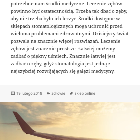
potrzebne nam środki medyczne. Leczenie zębów
powinno być ostatecznością. Trzeba tak dbać o zęby,
aby nie trzeba było ich leczyć. Środki dostępne w
sklepach stomatologicznych mogą uchronić przed
wieloma problemami zdrowotnymi. Dzisiejszy świat
pozwala na znacznie więcej rozwiązań. Leczenie
zębów jest znacznie prostsze. Łatwiej możemy
zadbać o piękny uśmiech. Znacznie łatwiej jest
zadbać o zęby, gdyż stomatologia jest jedną z
najszybciej rozwijających się gałęzi medycyny.
Data
Kategorie
Tagi
19 lutego 2018
zdrowie
sklep online
publikacji