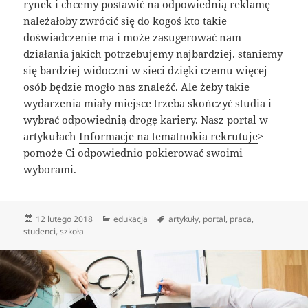
rynek i chcemy postawić na odpowiednią reklamę
należałoby zwrócić się do kogoś kto takie
doświadczenie ma i może zasugerować nam
działania jakich potrzebujemy najbardziej. staniemy
się bardziej widoczni w sieci dzięki czemu więcej
osób będzie mogło nas znaleźć. Ale żeby takie
wydarzenia miały miejsce trzeba skończyć studia i
wybrać odpowiednią drogę kariery. Nasz portal w
artykułach
Informacje na tematnokia rekrutuje
>
pomoże Ci odpowiednio pokierować swoimi
wyborami.
Data
Kategorie
Tagi
12 lutego 2018
edukacja
artykuły
,
portal
,
praca
,
publikacji
studenci
,
szkoła