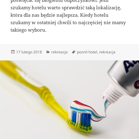
szukamy hotelu warto sprawdzić taką lokalizację,
która dla nas będzie najlepsza. Kiedy hotelu
szukamy w ostatniej chwili to najczęściej nie mamy
takiego wyboru.
Data
Kategorie
Tagi
17 lutego 2018
rekreacja
poznń hotel
,
rekreacja
publikacji